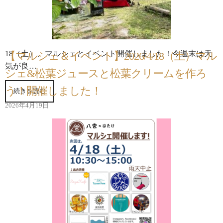
18（土）、マルシェとイベント開催しました！今週末は天
【マルシェ＆イベント】2026/4/18（土）マル
気が良…
シェ&松葉ジュースと松葉クリームを作ろ
う！開催しました！
続きを読む
2026年4月19日