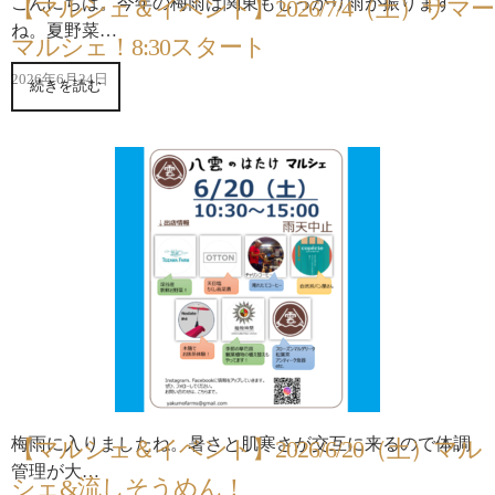
こんにちは。今年の梅雨は関東もしっかり雨が振ります
【マルシェ＆イベント】2026/7/4（土）サマー
ね。夏野菜…
マルシェ！8:30スタート
2026年6月24日
続きを読む
梅雨に入りましたね。暑さと肌寒さが交互に来るので体調
【マルシェ＆イベント】2026/6/20（土）マル
管理が大…
シェ&流しそうめん！