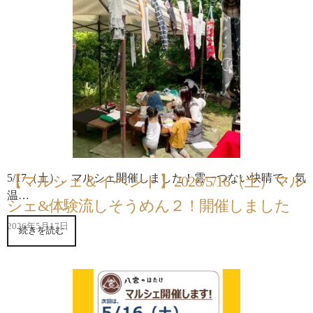
5/17（土）、マルシェ開催しました！雲一つない快晴で、気
【マルシェ＆イベント】2026/5/16（土）マル
温…
シェ&体験流しそうめん２！開催しました
2026年5月17日
続きを読む