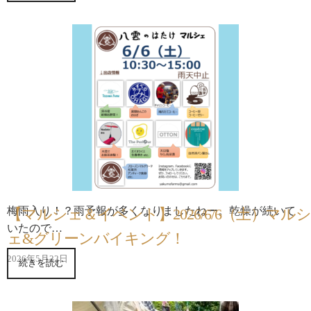
梅雨入り！？雨予報が多くなりましたねー。乾燥が続いて
【マルシェ＆イベント】2026/6/6（土）マルシ
いたので…
ェ&グリーンバイキング！
2026年5月22日
続きを読む