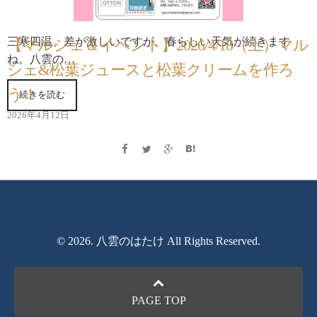
三寒四温、差が激しいですが、春らしい天気が続きます
【マルシェ＆イベント】2026/4/18（土）マル
ね。八雲の…
シェ&松葉ジュースと松葉クリームを作ろ
う！
続きを読む
2026年4月12日
© 2026. 八雲のはたけ All Rights Reserved.
PAGE TOP