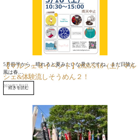
5月前半から、晴れると夏みたいな暑さですね。まだ日陰と
【マルシェ＆イベント】2026/5/16（土）マル
風は春…
シェ&体験流しそうめん２！
2026年5月5日
続きを読む