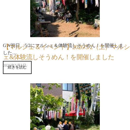
GW初日、5/2にマルシェ＆体験流しそうめん！を開催しま
【マルシェ＆イベント】2026/5/2（土）マルシ
した…
ェ&体験流しそうめん！を開催しました
2026年5月5日
続きを読む