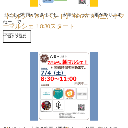
まだまだ梅雨が続きますね。今年はしっかり雨が降ります
【マルシェ＆イベント】2026/7/18（土）サマ
ねー。で…
ーマルシェ！8:30スタート
2026年7月6日
続きを読む