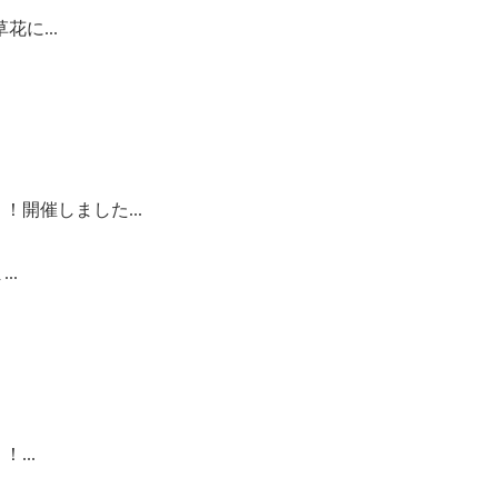
に...
！開催しました...
..
...