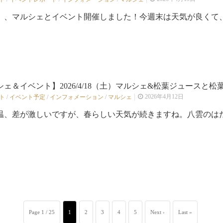
土）、マルシェとイベント開催しました！今週末は天気が良くて、絶
ェ＆イベント】2026/4/18（土）マルシェ&松葉ジュースと松葉
2026年4月12日
ト
/
イベント予定
/
インフォメーション
/
マルシェ
温、差が激しいですが、春らしい天気が続きますね。八雲のはたけ
Page 1 / 25
1
2
3
4
5
Next ›
Last »