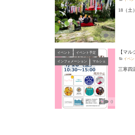
18（
0
【マルシ
イベント
イベント予定
イベン
インフォメーション
マルシェ
三寒四
0