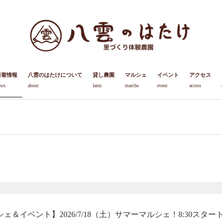
新着情報
八雲のはたけについて
貸し農園
マルシェ
イベント
アクセス
ews
about
farm
marche
event
access
ェ＆イベント】2026/7/18（土）サマーマルシェ！8:30スタート.