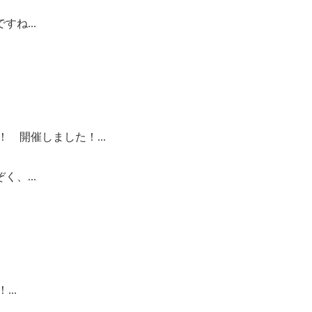
ね...
！ 開催しました！...
、...
..